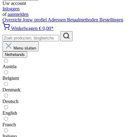
Uw account
Inloggen
of
aanmelden
Overzicht
Jouw profiel
Adressen
Betaalmethoden
Bestellingen
Winkelwagen
€ 0,00*
Menu sluiten
Nethelands
Austria
Belgium
Denmark
Deutsch
English
Franch
Italiano