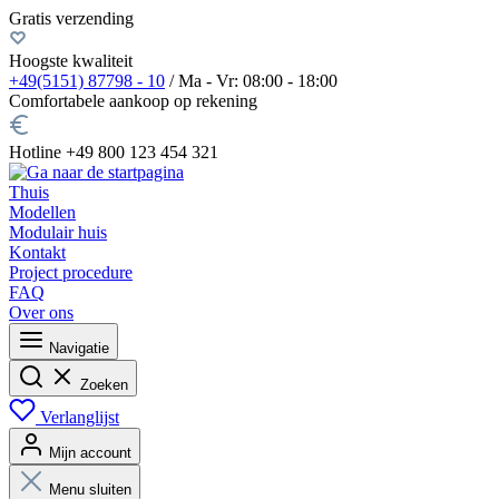
Gratis verzending
Hoogste kwaliteit
+49(5151) 87798 - 10
/ Ma - Vr: 08:00 - 18:00
Comfortabele aankoop op rekening
Hotline +49 800 123 454 321
Thuis
Modellen
Modulair huis
Kontakt
Project procedure
FAQ
Over ons
Navigatie
Zoeken
Verlanglijst
Mijn account
Menu sluiten