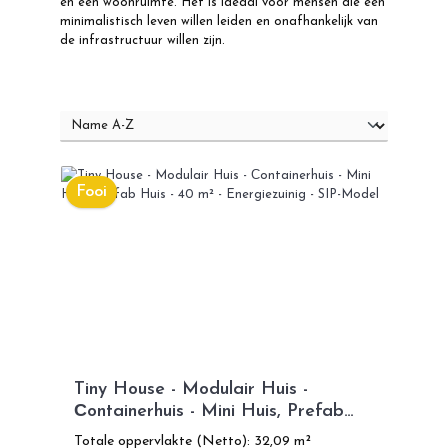
en een woonruimte. Het is ideaal voor mensen die een
minimalistisch leven willen leiden en onafhankelijk van
de infrastructuur willen zijn.
Fooi
Tiny House - Modulair Huis -
Сontainerhuis - Mini Huis, Prefab
Huis - 40 m² - Energiezuinig - SIP-
Totale oppervlakte (Netto): 32,09 m²