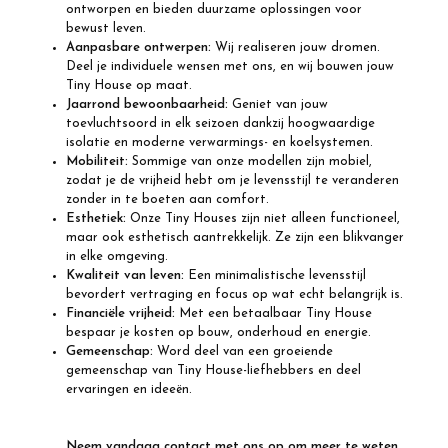
ontworpen en bieden duurzame oplossingen voor
bewust leven.
Aanpasbare ontwerpen:
Wij realiseren jouw dromen.
Deel je individuele wensen met ons, en wij bouwen jouw
Tiny House op maat.
Jaarrond bewoonbaarheid:
Geniet van jouw
toevluchtsoord in elk seizoen dankzij hoogwaardige
isolatie en moderne verwarmings- en koelsystemen.
Mobiliteit:
Sommige van onze modellen zijn mobiel,
zodat je de vrijheid hebt om je levensstijl te veranderen
zonder in te boeten aan comfort.
Esthetiek:
Onze Tiny Houses zijn niet alleen functioneel,
maar ook esthetisch aantrekkelijk. Ze zijn een blikvanger
in elke omgeving.
Kwaliteit van leven:
Een minimalistische levensstijl
bevordert vertraging en focus op wat echt belangrijk is.
Financiële vrijheid:
Met een betaalbaar Tiny House
bespaar je kosten op bouw, onderhoud en energie.
Gemeenschap:
Word deel van een groeiende
gemeenschap van Tiny House-liefhebbers en deel
ervaringen en ideeën.
Neem vandaag contact met ons op om meer te weten