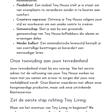
minimaliseren.
Flexibiliteit:
Een mobiel Tiny House stelt je in staat om
van woonplaats te veranderen zonder in te boeten aan
comfort.
Creatieve expressie:
Ontwerp je Tiny House volgens jouw
stijl en voorkeuren om een unieke ruimte te creëren.
Gemeenschap:
Sluit je aan bij een groeiende
gemeenschap van Tiny House-liefhebbers die ideeën en
ervaringen delen.
Minder ballast:
Een minimalistische levensstijl bevrijdt je
van overtollige bezittingen en bevordert een
eenvoudiger leven.
Onze toewijding aan jouw tevredenheid
Jouw tevredenheid staat bij ons voorop. Van het eerste
advies tot de voltooiing van jouw Tiny House werken we
nauw met jou samen om ervoor te zorgen dat jouw visie
werkelijkheid wordt. Onze klanten waarderen niet alleen onze
hoogwaardige producten, maar ook onze uitstekende
klantenservice.
Zet de eerste stap richting Tiny Living:
Klaar om het avontuur van Tiny Living te beginnen? We