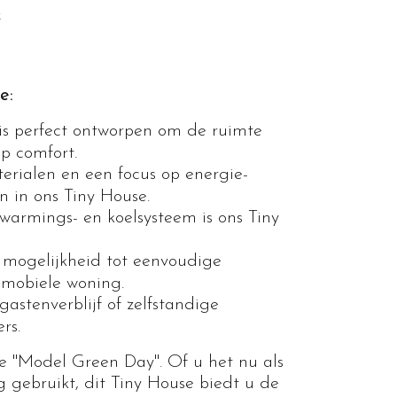
k
e:
is perfect ontworpen om de ruimte
p comfort.
erialen en een focus op energie-
n in ons Tiny House.
rwarmings- en koelsysteem is ons Tiny
mogelijkheid tot eenvoudige
 mobiele woning.
gastenverblijf of zelfstandige
rs.
e "Model Green Day". Of u het nu als
g gebruikt, dit Tiny House biedt u de