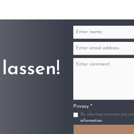
lassen!
Privacy *
By selecting continue you co
information
.