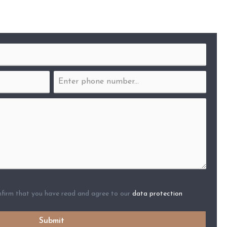
nfirm that you have read and agree to our
data protection
Submit