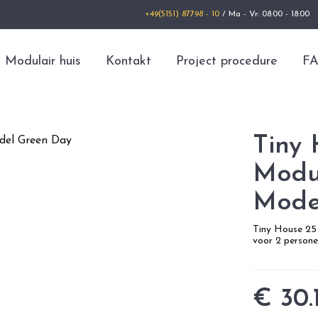
+49(5151) 87798 - 10
/ Ma - Vr: 08:00 - 18:00
Modulair huis
Kontakt
Project procedure
F
Tiny 
Modul
Mode
Tiny House 2
voor 2 persone
€ 30.