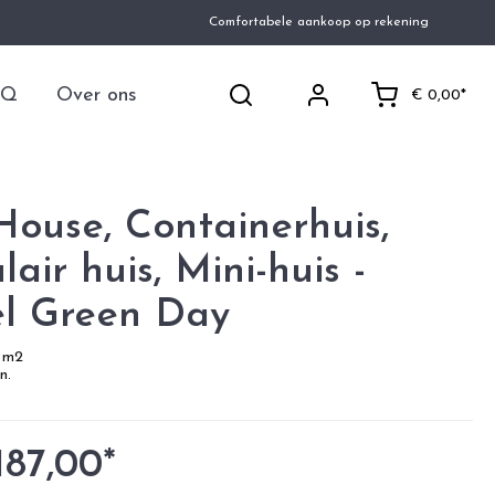
Comfortabele aankoop op rekening
AQ
Over ons
€ 0,00*
House, Containerhuis,
air huis, Mini-huis -
l Green Day
5 m2
n.
187,00*