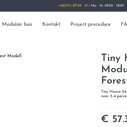
+49(5151) 87798 - 10
/ Ma - Vr: 08:00 - 18:00
Modulair huis
Kontakt
Project procedure
F
Tiny 
Modul
Fores
Tiny House 2
voor 3-4 perso
€ 57.