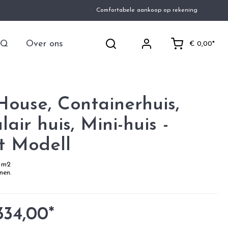
Comfortabele aankoop op rekening
AQ
Over ons
€ 0,00*
House, Containerhuis,
air huis, Mini-huis -
t Modell
4 m2
nen.
334,00*